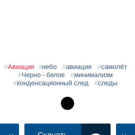
#
Авиация
#
небо
#
авиация
#
самолёт
#
Черно - белое
#
минимализм
#
конденсационный след
#
следы