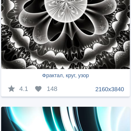
Фрактал, круг, узор
4.1
148
2160x3840