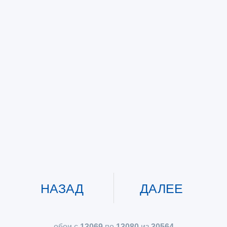
НАЗАД
ДАЛЕЕ
обои с
13069
по
13080
из
30564