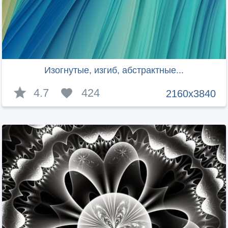
Изогнутые, изгиб, абстрактные...
4.7
424
2160x3840