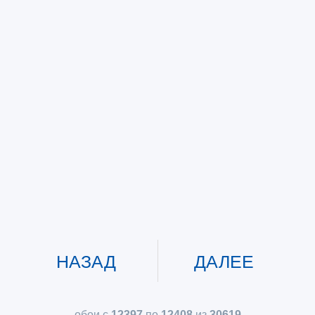
НАЗАД
ДАЛЕЕ
обои с
12397
по
12408
из
30619