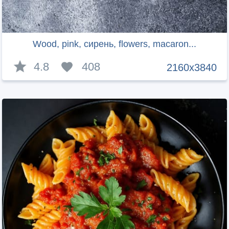
Wood, pink, сирень, flowers, macaron...
4.8
408
2160x3840