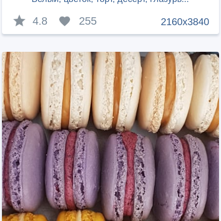
4.8
255
2160x3840