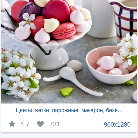
Цветы, ветки, пирожные, макарон, безе...
4.7
731
960x1280