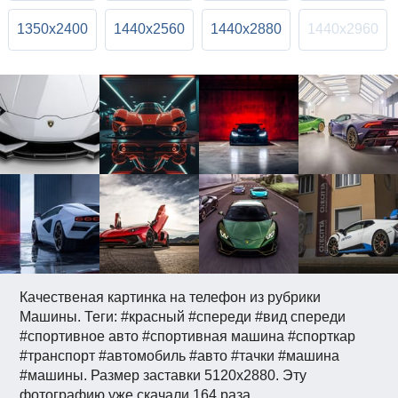
1350x2400
1440x2560
1440x2880
1440x2960
Качественая картинка на телефон из рубрики
Машины. Теги: #красный #спереди #вид спереди
#спортивное авто #спортивная машина #спорткар
#транспорт #автомобиль #авто #тачки #машина
#машины. Размер заставки 5120x2880. Эту
фотографию уже скачали 164 раза.