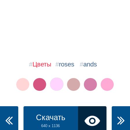
#
Цветы
#
roses
#
ands
Скачать
640 x 1136