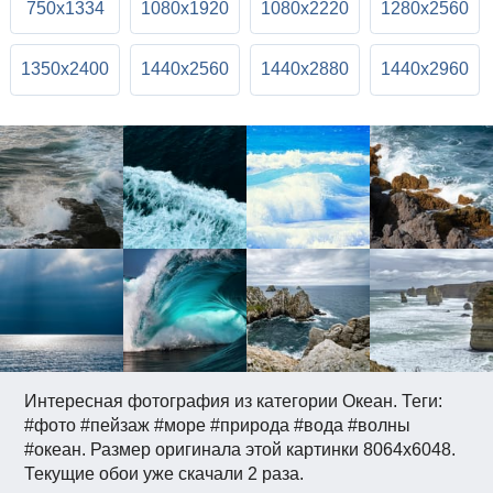
750x1334
1080x1920
1080x2220
1280x2560
1350x2400
1440x2560
1440x2880
1440x2960
Интересная фотография из категории Океан. Теги:
#фото #пейзаж #море #природа #вода #волны
#океан. Размер оригинала этой картинки 8064x6048.
Текущие обои уже скачали 2 раза.