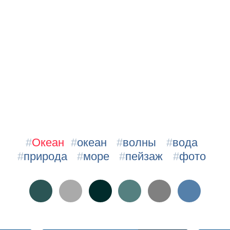
#
Океан
#
океан
#
волны
#
вода
#
природа
#
море
#
пейзаж
#
фото