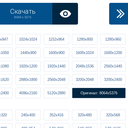
Скачать
8064 x 5376
x847
1024x1024
1152x864
1280x800
1280x960
x1050
1440x900
1600x900
1600x1024
1600x1200
x1080
1920x1200
1920x1440
2048x1536
2560x1440
x1620
2880x1800
2560x2048
3200x2048
3200x2400
x2400
4096x2160
5120x2880
Оригинал: 8064x5376
x320
240x400
352x416
320x480
320x568