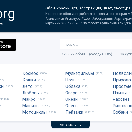
org
Обои: краски, арт, абстракция, цвет, текстура
Красивые обои для рабочего стола из категории Аб
#живопись #текстура #цвет #абстракция #арт #кра
ол
картинки 8064x5376. Эту фотографию скачали уже 
478.679 обоев (сегодня +85) | за сут
Космос
Мультфильмы
Подводн
(6006)
(1177)
Кошки
Ночь
Природа
684)
(7730)
(12410)
ки
Лето
Облака
Простые
(6487)
(9677)
(945)
Любовь
Озёра
Птицы
(1791)
(6990)
(1
Макро
Океан
Рассвет
(49474)
(12626)
(13542)
Машины
Осень
Рисован
0)
(37847)
(14466)
Мотоциклы
Пейзажи
Собаки
(3701)
(24611)
(
все разделы
▼