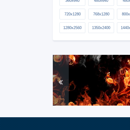
360x640
480x640
480
720x1280
768x1280
800x
1280x2560
1350x2400
1440