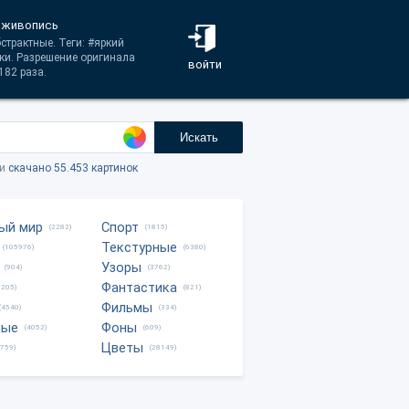
, живопись
страктные. Теги: #яркий
ски. Разрешение оригинала
войти
182 раза.
Искать
ки
скачано 55.453 картинок
ый мир
Спорт
(2282)
(1815)
Текстурные
(105976)
(6380)
Узоры
(904)
(3762)
Фантастика
0205)
(821)
Фильмы
(4540)
(334)
ные
Фоны
(4052)
(609)
Цветы
8759)
(28149)