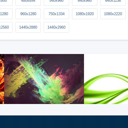
x800
480x854
540x960
640x960
640x1136
1280
960x1280
750x1334
1080x1920
1080x2220
x2560
1440x2880
1440x2960