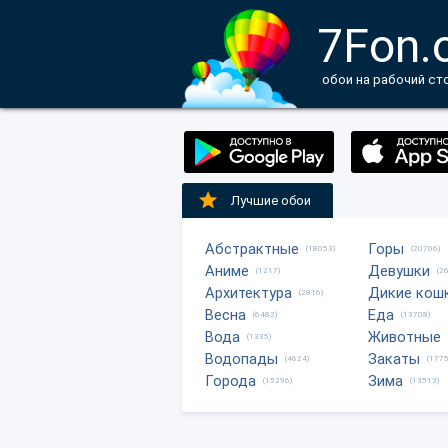
7Fon.
обои на рабочий ст
Лучшие обои
Абстрактные
Горы
(18053)
(20706)
Аниме
Девушки
(1217)
(2
Архитектура
Дикие кош
(2816)
Весна
Еда
(6482)
(13708)
Вода
Животные
(1335)
Водопады
Закаты
(4624)
(1775
Города
Зима
(15296)
(13513)