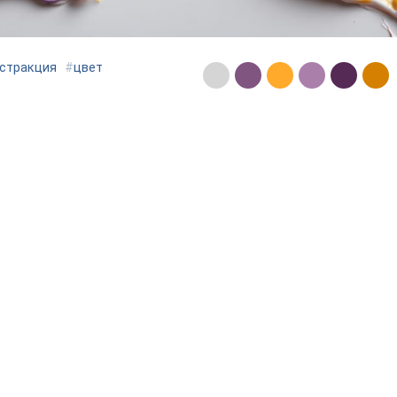
стракция
#
цвет