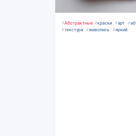
#
Абстрактные
#
краски
#
арт
#
аб
#
текстура
#
живопись
#
яркий