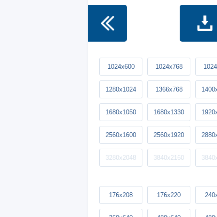
1024x600
1024x768
1024
1280x1024
1366x768
1400
1680x1050
1680x1330
1920
2560x1600
2560x1920
2880
3280x2048
3840x2160
3840
176x208
176x220
240