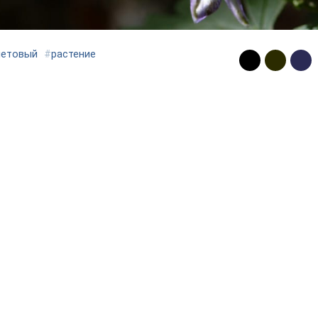
летовый
#
растение