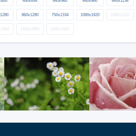
x800
480x854
540x960
640x960
640x1136
1280
960x1280
750x1334
1080x1920
1080x2220
x2560
1440x2880
1440x2960