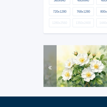
360x640
480x640
480
720x1280
768x1280
800x
1280x2560
1350x2400
1440