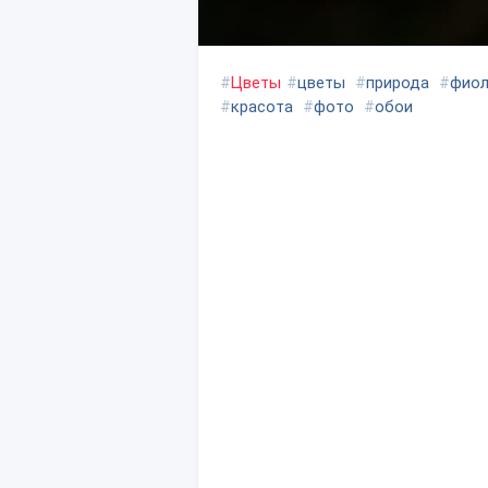
#
Цветы
#
цветы
#
природа
#
фио
#
красота
#
фото
#
обои