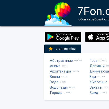
7Fon.
обои на рабочий ст
Лучшие обои
Абстрактные
Горы
(18032)
(20702)
Аниме
Девушки
(1217)
(2
Архитектура
Дикие кош
(2816)
Весна
Еда
(6477)
(13704)
Вода
Животные
(1335)
Водопады
Закаты
(4623)
(1773
Города
Зима
(15296)
(13510)