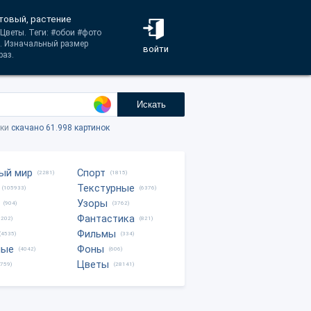
етовый, растение
Цветы. Теги: #обои #фото
. Изначальный размер
войти
раз.
Искать
тки
скачано 61.998 картинок
ый мир
Спорт
(2281)
(1815)
Текстурные
(105933)
(6376)
Узоры
(904)
(3762)
Фантастика
0202)
(821)
Фильмы
(4535)
(334)
ные
Фоны
(4042)
(606)
Цветы
8759)
(28141)