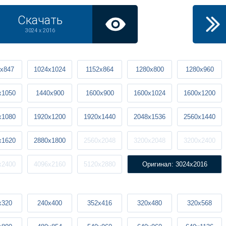
Скачать
3024 x 2016
x847
1024x1024
1152x864
1280x800
1280x960
x1050
1440x900
1600x900
1600x1024
1600x1200
x1080
1920x1200
1920x1440
2048x1536
2560x1440
x1620
2880x1800
2560x2048
3200x2048
3200x2400
x2400
4096x2160
5120x2880
Оригинал: 3024x2016
x320
240x400
352x416
320x480
320x568