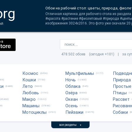
org
Обои на рабочий стол: цветы, природа, фиол
Отличная картинка для рабочего стола из раздела 
#красота #растение #фиолетовый #природа #цветы
ол
изображения 3024x2016. Это фото уже скачали 20 
478.502 обоев (сегодня +101) | за су
Космос
Мультфильмы
Подводн
(6006)
(1177)
Кошки
Ночь
Природа
684)
(7730)
(12408)
ки
Лето
Облака
Простые
(6488)
(9669)
(945)
Любовь
Озёра
Птицы
(1791)
(6990)
(1
Макро
Океан
Рассвет
(49468)
(12622)
(13539)
Машины
Осень
Рисован
8)
(37846)
(14461)
Мотоциклы
Пейзажи
Собаки
(3701)
(24579)
(
все разделы
▼