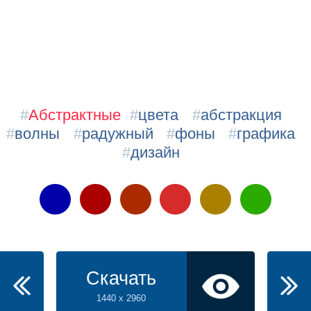
#
Абстрактные
#
цвета
#
абстракция
#
волны
#
радужный
#
фоны
#
графика
#
дизайн
Скачать
1440 x 2960