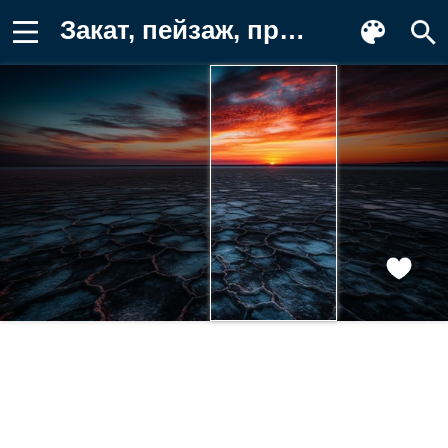
Закат, пейзаж, природа, небо, солончак Картинка для телефона