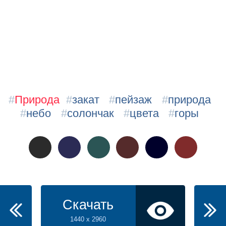
#
Природа
#
закат
#
пейзаж
#
природа
#
небо
#
солончак
#
цвета
#
горы
Скачать
1440 x 2960