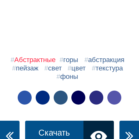
#
Абстрактные
#
горы
#
абстракция
#
пейзаж
#
свет
#
цвет
#
текстура
#
фоны
Скачать