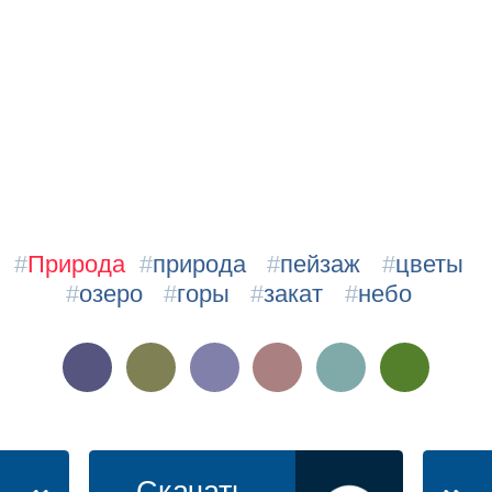
#
Природа
#
природа
#
пейзаж
#
цветы
#
озеро
#
горы
#
закат
#
небо