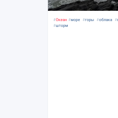
#
Океан
#
море
#
горы
#
облака
#
#
шторм