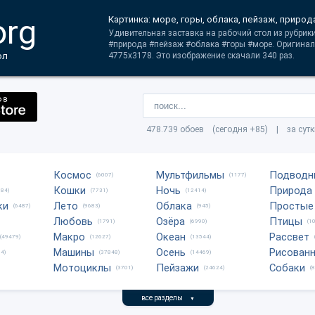
org
Картинка: море, горы, облака, пейзаж, природ
Удивительная заставка на рабочий стол из рубрик
#природа #пейзаж #облака #горы #море. Оригина
ол
4775x3178. Это изображение скачали 340 раз.
478.739 обоев (сегодня +85) | за сут
Космос
Мультфильмы
Подводн
(6007)
(1177)
Кошки
Ночь
Природа
684)
(7731)
(12414)
ки
Лето
Облака
Простые
(6487)
(9683)
(945)
Любовь
Озёра
Птицы
(1791)
(6990)
(1
Макро
Океан
Рассвет
(49479)
(12627)
(13544)
Машины
Осень
Рисован
4)
(37848)
(14469)
Мотоциклы
Пейзажи
Собаки
(3701)
(24624)
(
все разделы
▼