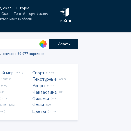
а, скалы, шторм
и Океан. Теги: #шторм #скалы
льный размер обоев
войти
Искать
ки
скачано 60.077 картинок
ый мир
Спорт
(2282)
(1815)
Текстурные
(105994)
(6380)
Узоры
(904)
(3762)
Фантастика
0209)
(821)
Фильмы
(4540)
(334)
ные
Фоны
(4053)
(609)
Цветы
8759)
(28153)