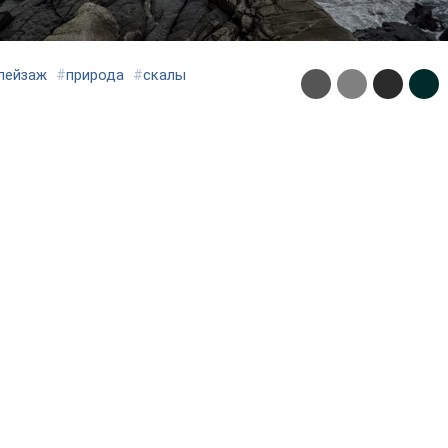
пейзаж
#
природа
#
скалы