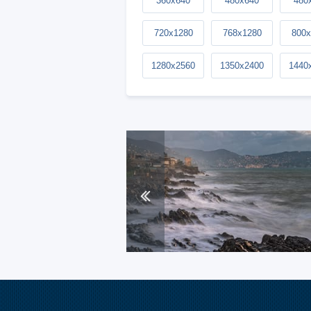
360x640
480x640
480
720x1280
768x1280
800x
1280x2560
1350x2400
1440