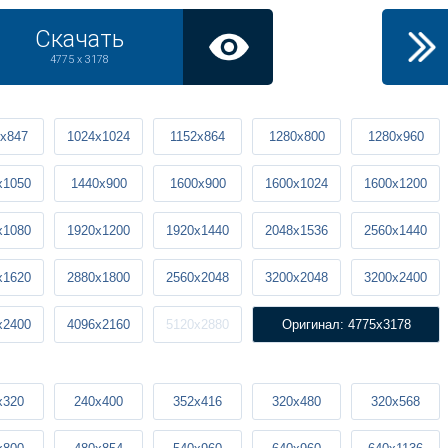
Скачать
4775 x 3178
x847
1024x1024
1152x864
1280x800
1280x960
x1050
1440x900
1600x900
1600x1024
1600x1200
x1080
1920x1200
1920x1440
2048x1536
2560x1440
x1620
2880x1800
2560x2048
3200x2048
3200x2400
x2400
4096x2160
5120x2880
Оригинал: 4775x3178
x320
240x400
352x416
320x480
320x568