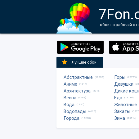
7Fon.
обои на рабочий ст
Лучшие обои
Абстрактные
Горы
(18058)
(20709)
Аниме
Девушки
(1217)
(2
Архитектура
Дикие кош
(2816)
Весна
Еда
(6483)
(13710)
Вода
Животные
(1335)
Водопады
Закаты
(4625)
(1775
Города
Зима
(15298)
(13514)