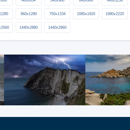
x800
480x854
540x960
640x960
640x1136
1280
960x1280
750x1334
1080x1920
1080x2220
x2560
1440x2880
1440x2960