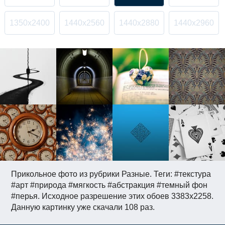
1350x2400
1440x2560
1440x2880
1440x2960
Прикольное фото из рубрики Разные. Теги: #текстура
#арт #природа #мягкость #абстракция #темный фон
#перья. Исходное разрешение этих обоев 3383x2258.
Данную картинку уже скачали 108 раз.