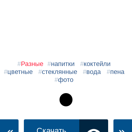
#
Разные
#
напитки
#
коктейли
#
цветные
#
стеклянные
#
вода
#
пена
#
фото
Скачать