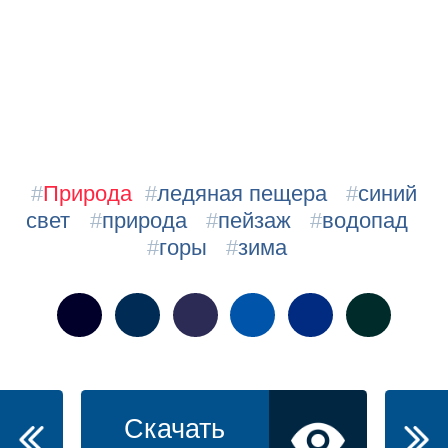
#
Природа
#
ледяная пещера
#
синий
свет
#
природа
#
пейзаж
#
водопад
#
горы
#
зима
Скачать