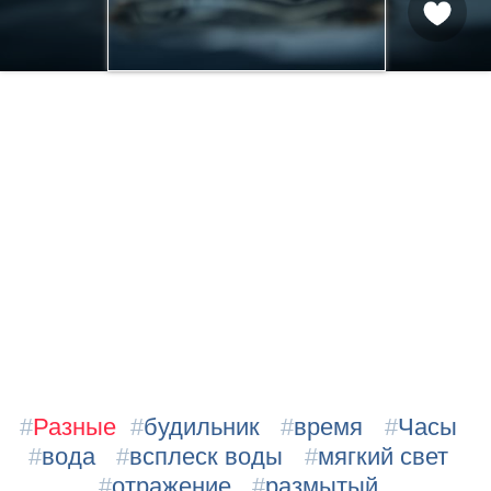
#
Разные
#
будильник
#
время
#
Часы
#
вода
#
всплеск воды
#
мягкий свет
#
отражение
#
размытый