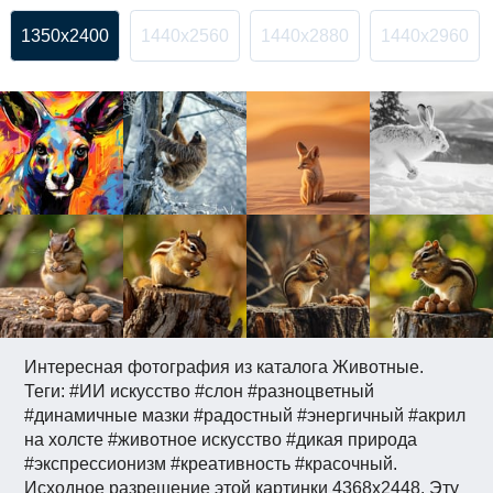
1350x2400
1440x2560
1440x2880
1440x2960
Интересная фотография из каталога Животные.
Теги: #ИИ искусство #слон #разноцветный
#динамичные мазки #радостный #энергичный #акрил
на холсте #животное искусство #дикая природа
#экспрессионизм #креативность #красочный.
Исходное разрешение этой картинки 4368x2448. Эту