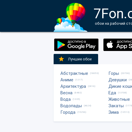
7Fon.
обои на рабочий ст
Лучшие обои
Абстрактные
Горы
(18053)
(20706)
Аниме
Девушки
(1217)
(2
Архитектура
Дикие кош
(2816)
Весна
Еда
(6482)
(13708)
Вода
Животные
(1335)
Водопады
Закаты
(4624)
(1775
Города
Зима
(15296)
(13513)