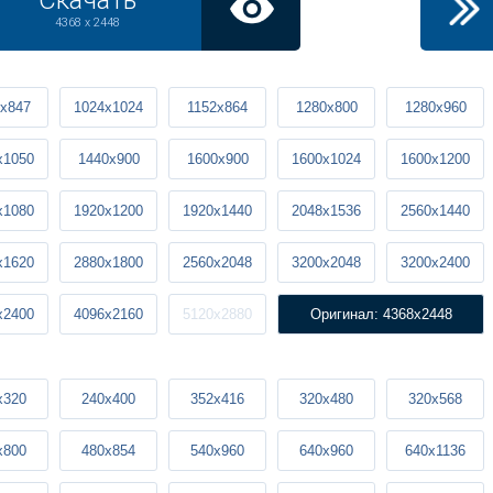
Скачать
4368 x 2448
x847
1024x1024
1152x864
1280x800
1280x960
x1050
1440x900
1600x900
1600x1024
1600x1200
x1080
1920x1200
1920x1440
2048x1536
2560x1440
x1620
2880x1800
2560x2048
3200x2048
3200x2400
x2400
4096x2160
5120x2880
Оригинал: 4368x2448
x320
240x400
352x416
320x480
320x568
x800
480x854
540x960
640x960
640x1136