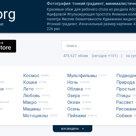
Фотография: тонкий градиент, минималистичн
org
Красивые обои для рабочего стола из раздела Абст
#цифровой #пульсирующая простота #нежные кол
палитра #мотив безмятежности #движение жидко
ол
#тонкий градиент. Изначальный размер картинки 4
226 раз.
478.627 обоев (сегодня +101) | за су
Космос
Мультфильмы
Подводн
(6006)
(1177)
Кошки
Ночь
Природа
684)
(7730)
(12410)
ки
Лето
Облака
Простые
(6487)
(9677)
(945)
Любовь
Озёра
Птицы
(1791)
(6990)
(1
Макро
Океан
Рассвет
(49474)
(12626)
(13542)
Машины
Осень
Рисован
0)
(37847)
(14466)
Мотоциклы
Пейзажи
Собаки
(3701)
(24611)
(
все разделы
▼