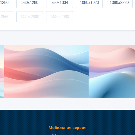
1280
960x1280
750x1334
1080x1920
1080x2220
x2560
1440x2880
1440x2960
Мобильная версия