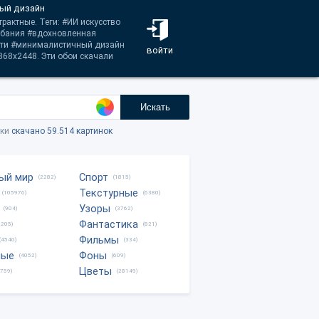
ый дизайн
рактные. Теги: #ИИ искусство
ебания #вдохновленная
сти #минималистичный дизайн
войти
368x2448. Эти обои скачали
Искать
тки
скачано 59.514 картинок
ый мир
Спорт
(2282)
(1815)
Текстурные
(105976)
(6380)
Узоры
(904)
(3762)
Фантастика
0205)
(821)
Фильмы
(4540)
(334)
ные
Фоны
(4052)
(609)
Цветы
8759)
(28149)