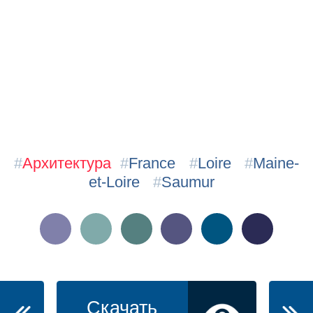
#
Архитектура
#
France
#
Loire
#
Maine-
et-Loire
#
Saumur
Скачать