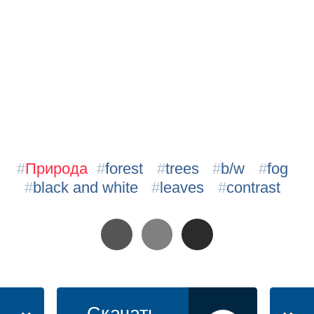
#
Природа
#
forest
#
trees
#
b/w
#
fog
#
black and white
#
leaves
#
contrast