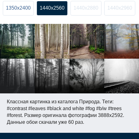
1350x2400
1440x2560
1440x2880
1440x2960
Классная картинка из каталога Природа. Теги:
#contrast #leaves #black and white #fog #b/w #trees
#forest. Размер оригинала фотографии 3888x2592.
Данные обои скачали уже 60 раз.