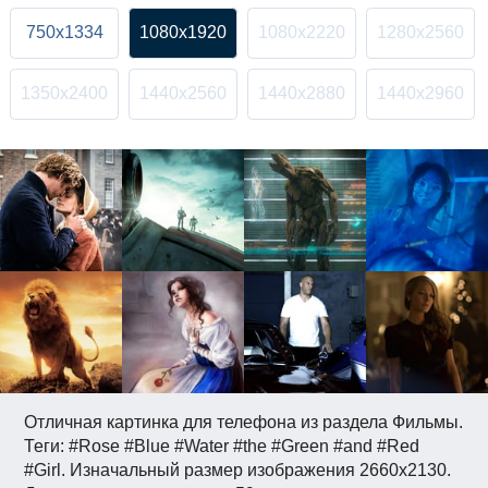
750x1334
1080x1920
1080x2220
1280x2560
1350x2400
1440x2560
1440x2880
1440x2960
Отличная картинка для телефона из раздела Фильмы.
Теги: #Rose #Blue #Water #the #Green #and #Red
#Girl. Изначальный размер изображения 2660x2130.