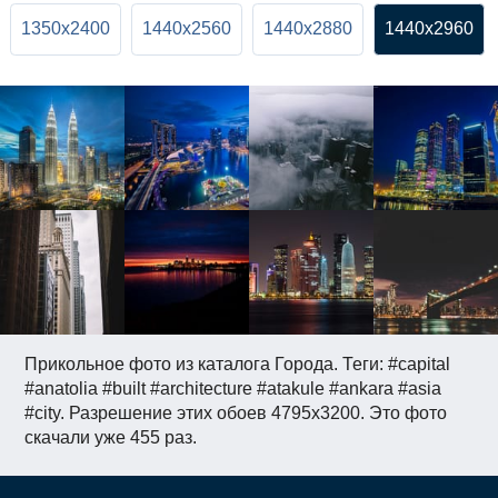
1350x2400
1440x2560
1440x2880
1440x2960
Прикольное фото из каталога Города. Теги: #capital
#anatolia #built #architecture #atakule #ankara #asia
#city. Разрешение этих обоев 4795x3200. Это фото
скачали уже 455 раз.