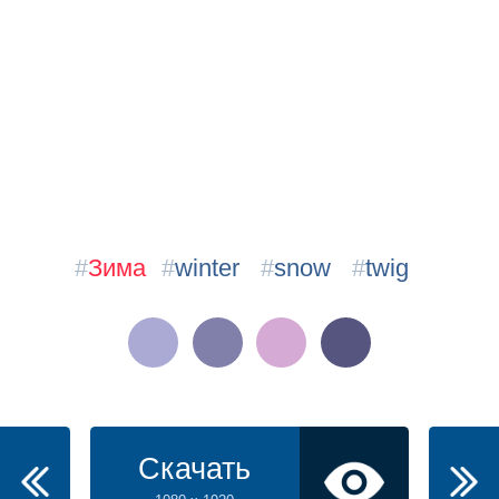
#
Зима
#
winter
#
snow
#
twig
Скачать