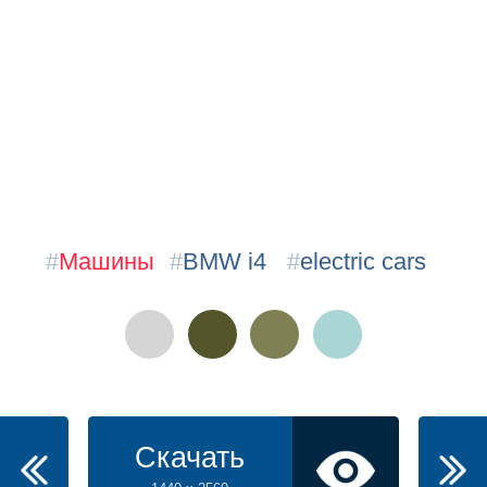
#
Машины
#
BMW i4
#
electric cars
Скачать