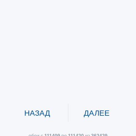
НАЗАД
ДАЛЕЕ
обои с
111409
по
111420
из
362429