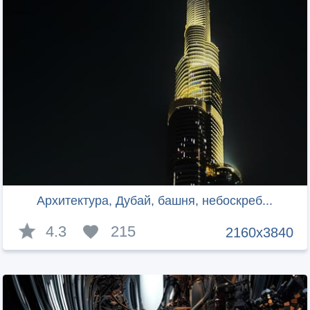
Архитектура, Дубай, башня, небоскреб...
4.3
215
2160x3840