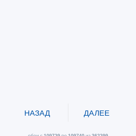
НАЗАД
ДАЛЕЕ
обои с
109729
по
109740
из
362299