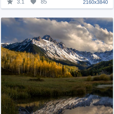
3.1
85
2160x3840