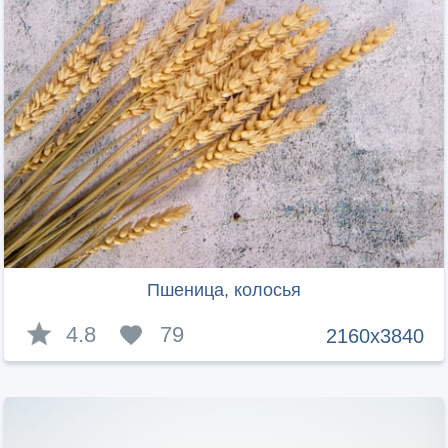
Пшеница, колосья
4.8
79
2160x3840