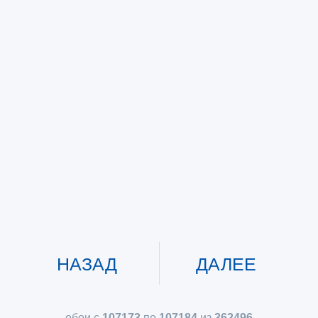
НАЗАД
ДАЛЕЕ
обои с
107173
по
107184
из
362496