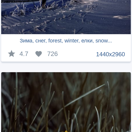
Зима, снег, forest, winter, елки, snow...
4.7
726
1440x2960