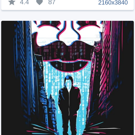
4.4
87
2160x3840