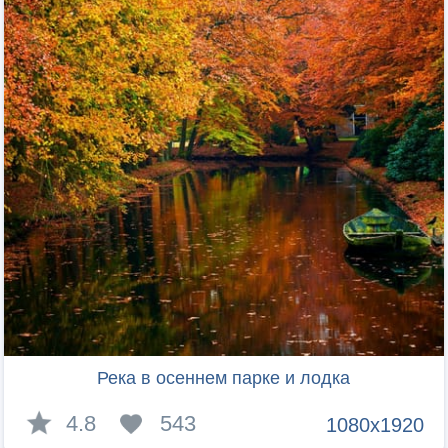
Река в осеннем парке и лодка
4.8
543
1080x1920