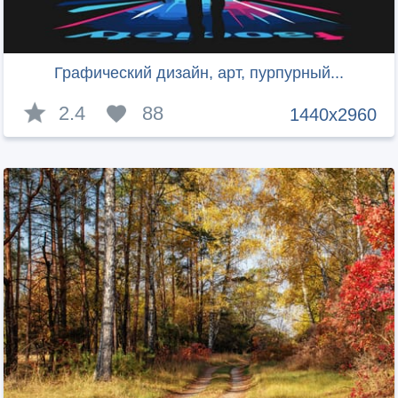
Графический дизайн, арт, пурпурный...
2.4
88
1440x2960