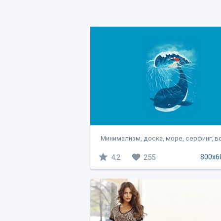
Минимализм, доска, море, серфинг, во
800x6
4.2
255