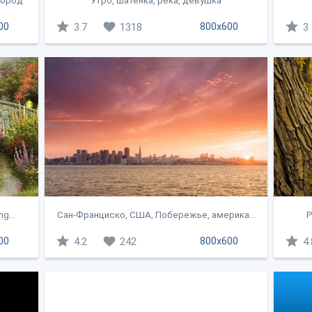
 город
Утро, шатенка, река, девушка
00
800x600
3.7
1318
3
g...
Сан-Франциско, США, Побережье, америка...
Р
00
800x600
4.2
242
4.