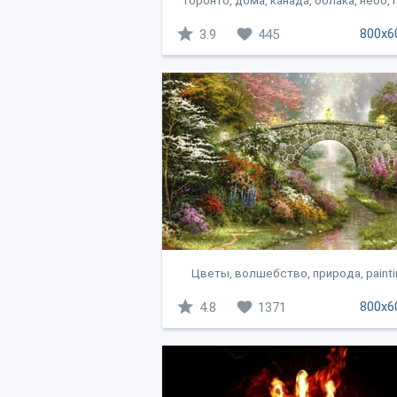
Торонто, дома, канада, облака, небо,
800x6
3.9
445
Цветы, волшебство, природа, paintin
800x6
4.8
1371