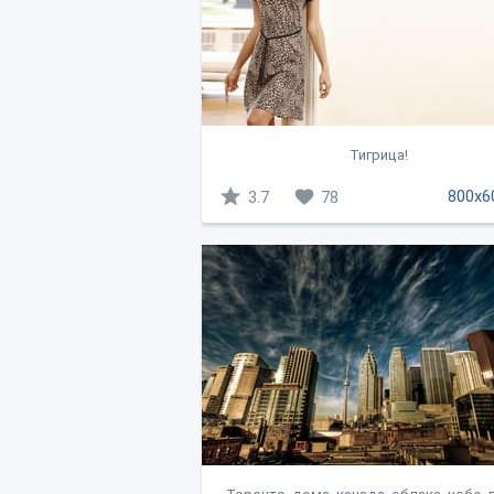
Тигрица!
800x6
3.7
78