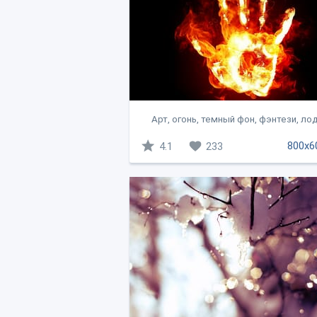
Арт, огонь, темный фон, фэнтези, ло
800x6
4.1
233