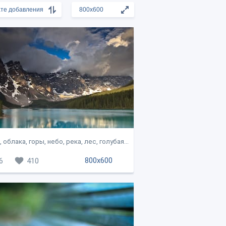
 облака, горы, небо, река, лес, голубая...
800x600
6
410