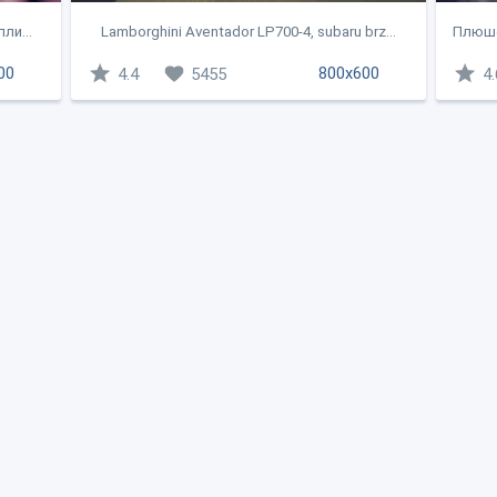
ли...
Lamborghini Aventador LP700-4, subaru brz...
Плюше
00
800x600
4.4
5455
4.