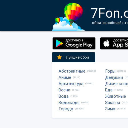
7Fon.
обои на рабочий ст
Лучшие обои
Абстрактные
Горы
(18053)
(20706)
Аниме
Девушки
(1217)
(2
Архитектура
Дикие кош
(2816)
Весна
Еда
(6482)
(13708)
Вода
Животные
(1335)
Водопады
Закаты
(4624)
(1775
Города
Зима
(15296)
(13513)