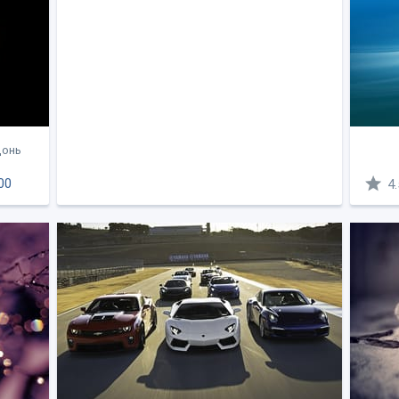
донь
00
4.