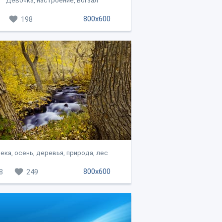
Девочка, настроение, вогзал
800x600
198
ека, осень, деревья, природа, лес
800x600
8
249