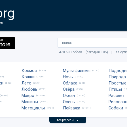
org
ол
478.683 обоев (сегодня +85) | за сут
Космос
Мультфильмы
Подводн
(6006)
(1177)
Кошки
Ночь
Природа
684)
(7730)
(12410)
ки
Лето
Облака
Простые
(6487)
(9677)
(945)
Любовь
Озёра
Птицы
(1791)
(6990)
(1
Макро
Океан
Рассвет
(49474)
(12626)
(13542)
Машины
Осень
Рисован
0)
(37847)
(14466)
Мотоциклы
Пейзажи
Собаки
(3701)
(24611)
(
все разделы
▼