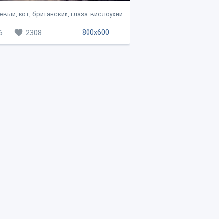
вый, кот, британский, глаза, вислоухий
800x600
6
2308