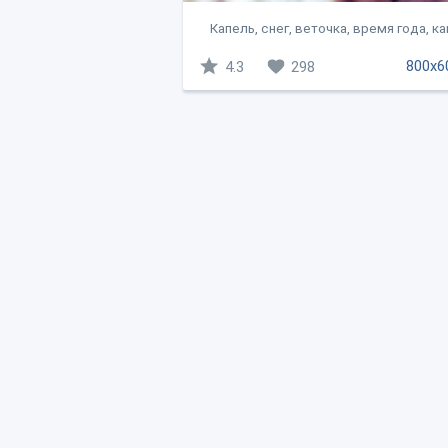
Капель, снег, веточка, время года, кап
800x6
4.3
298