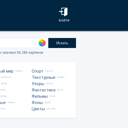
войти
Искать
ки
скачано 56.286 картинок
ый мир
Спорт
(2282)
(1815)
Текстурные
(105976)
(6380)
Узоры
(904)
(3762)
Фантастика
0205)
(821)
Фильмы
(4540)
(334)
ные
Фоны
(4052)
(609)
Цветы
8759)
(28149)