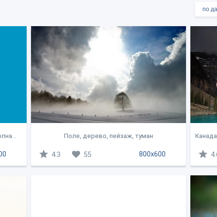
лна...
Поле, дерево, пейзаж, туман
Канада,
00
800x600
4.3
55
4.