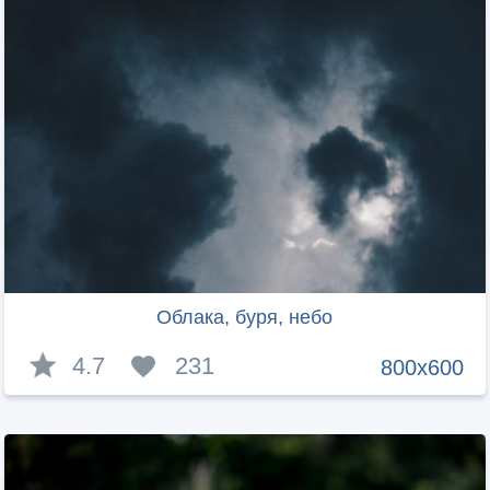
Облака, буря, небо
4.7
231
800x600