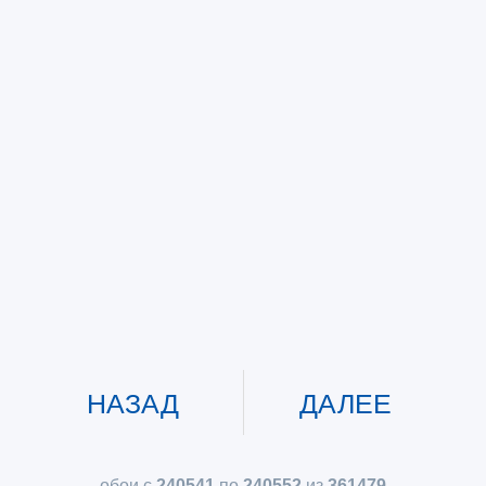
НАЗАД
ДАЛЕЕ
обои с
240541
по
240552
из
361479