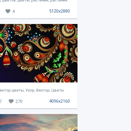
, цветок, цветы, растение, растения...
5120x2880
4
ектор цветы, Узор, Вектор, Цветы
4096x2160
7
270