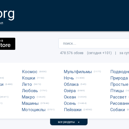
org
ол
478.576 обоев (сегодня +101) | за су
Космос
Мультфильмы
Подводн
(6006)
(1177)
Кошки
Ночь
Природа
684)
(7730)
(12408)
ки
Лето
Облака
Простые
(6488)
(9673)
(945)
Любовь
Озёра
Птицы
(1791)
(6989)
(1
Макро
Океан
Рассвет
(49471)
(12625)
(13539)
Машины
Осень
Рисован
1)
(37846)
(14464)
Мотоциклы
Пейзажи
Собаки
(3701)
(24590)
(
все разделы
▼