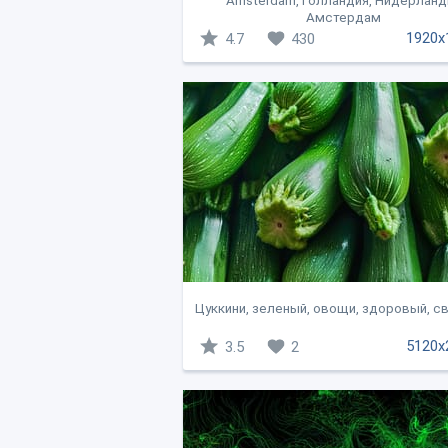
Amsterdam, Голландия, Нидерланд
Амстердам
1920x
4.7
430
Цуккини, зеленый, овощи, здоровый, св
5120x
3.5
2