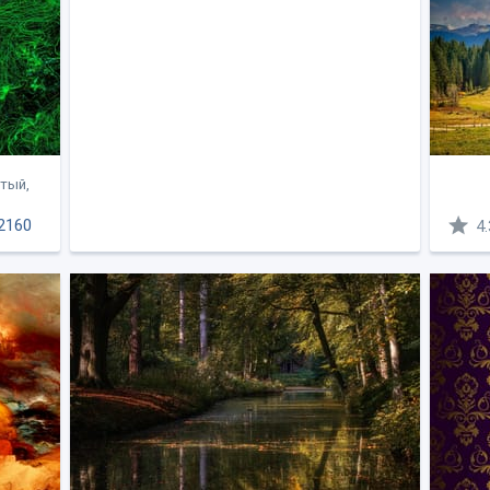
тый,
2160
4.