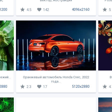
ы,
Вектор, Абстракция
Роза
1200
4096x2160
4.5
142
5
ежий...
Оранжевый автомобиль Honda Civic, 2022
В
года...
2880
5120x2880
2.3
17
4.