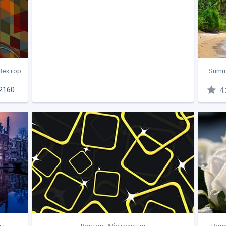
 Вектор
Summe
2160
4.