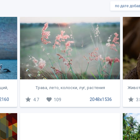
щий,
Трава, лето, колоски, луг, растения
Живот
2160
2048x1536
4.7
109
3.