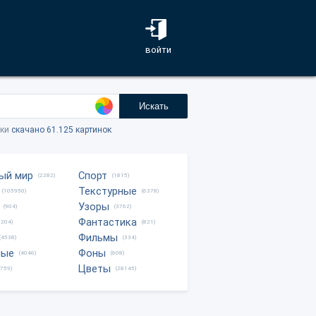
войти
Искать
тки
скачано 61.125 картинок
ый мир
Спорт
(2282)
(1815)
Текстурные
(105950)
(6378)
Узоры
(904)
(3762)
Фантастика
0204)
(821)
Фильмы
(4538)
(334)
ные
Фоны
(4046)
(608)
Цветы
8759)
(28145)