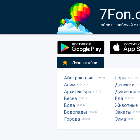
7Fon.
обои на рабочий ст
Лучшие обои
Абстрактные
Горы
(18042)
(20702)
Аниме
Девушки
(1217)
(2
Архитектура
Дикие кош
(2816)
Весна
Еда
(6481)
(13705)
Вода
Животные
(1335)
Водопады
Закаты
(4623)
(1774
Города
Зима
(15295)
(13511)