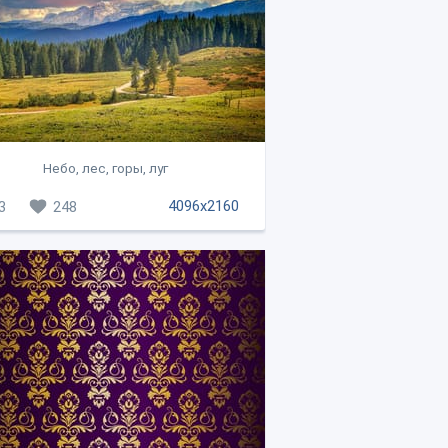
Небо, лес, горы, луг
4096x2160
3
248