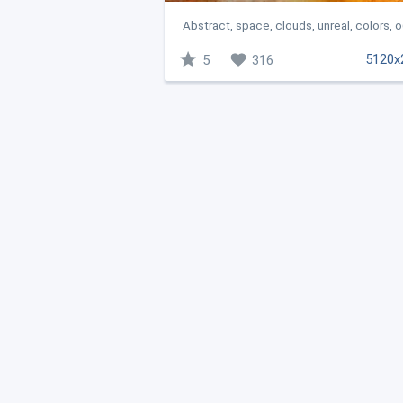
Abstract, space, clouds, unreal, colors, 
5120x
5
316