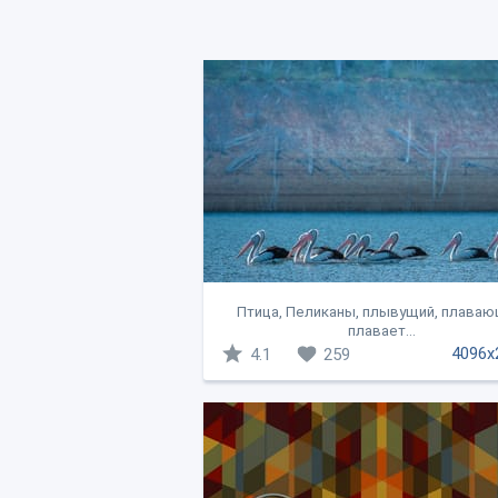
Птица, Пеликаны, плывущий, плаваю
плавает...
4096x
4.1
259