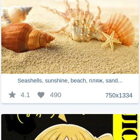
Seashells, sunshine, beach, пляж, sand...
4.1
490
750x1334