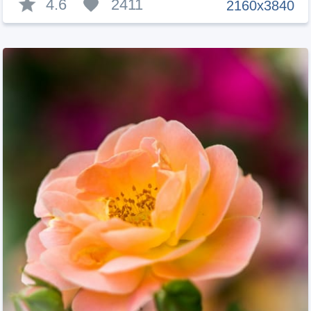
4.6
2411
2160x3840