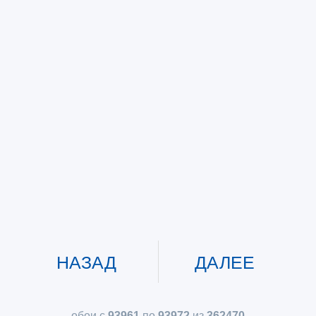
НАЗАД
ДАЛЕЕ
обои с
93961
по
93972
из
362470