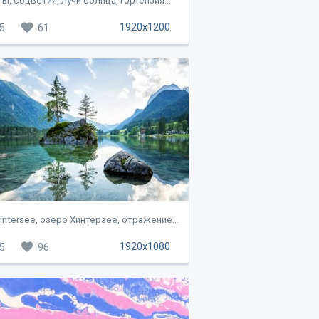
ы, соцветия, лучи солнца, гортензия...
1920x1200
5
61
intersee, озеро Хинтерзее, отражение...
1920x1080
5
96