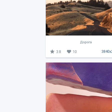
Дорога
3840x
3.8
10