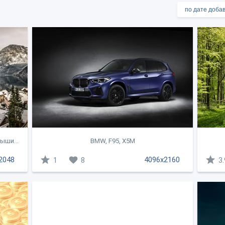
ыши...
BMW, F95, X5M
2048
4096x2160
1
8
3.