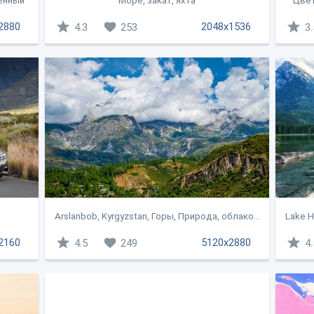
ненный
Море, закат, яхта
Цвет
2880
2048x1536
4.3
253
3.
Arslanbob, Kyrgyzstan, Горы, Природа, облако...
Lake H
2160
5120x2880
4.5
249
4.