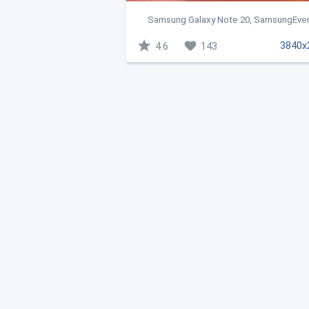
Samsung Galaxy Note 20, SamsungEvent,
3840x
4.6
143