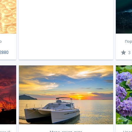
о
Пор
2880
3