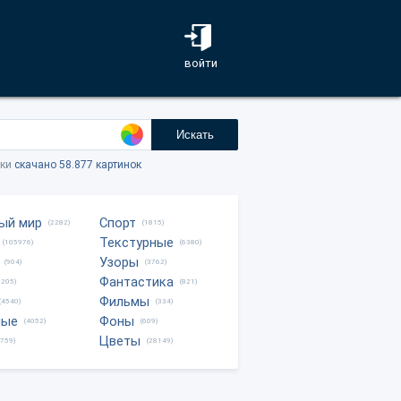
войти
Искать
тки
скачано 58.877 картинок
ый мир
Спорт
(2282)
(1815)
Текстурные
(105976)
(6380)
Узоры
(904)
(3762)
Фантастика
0205)
(821)
Фильмы
(4540)
(334)
ные
Фоны
(4052)
(609)
Цветы
8759)
(28149)