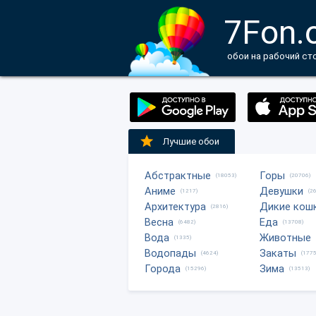
7Fon.
обои на рабочий ст
Лучшие обои
Абстрактные
Горы
(18053)
(20706)
Аниме
Девушки
(1217)
(2
Архитектура
Дикие кош
(2816)
Весна
Еда
(6482)
(13708)
Вода
Животные
(1335)
Водопады
Закаты
(4624)
(1775
Города
Зима
(15296)
(13513)