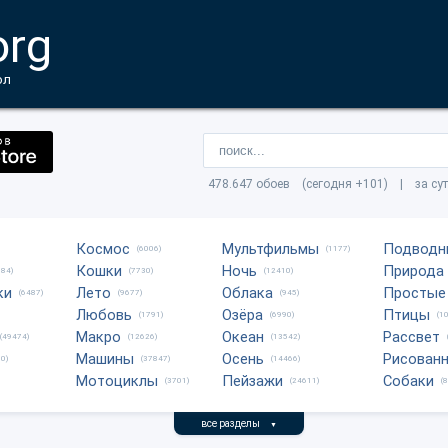
org
ол
478.647 обоев (сегодня +101) | за су
Космос
Мультфильмы
Подводн
(6006)
(1177)
Кошки
Ночь
Природа
684)
(7730)
(12410)
ки
Лето
Облака
Простые
(6487)
(9677)
(945)
Любовь
Озёра
Птицы
(1791)
(6990)
(1
Макро
Океан
Рассвет
(49474)
(12626)
(13542)
Машины
Осень
Рисован
0)
(37847)
(14466)
Мотоциклы
Пейзажи
Собаки
(3701)
(24611)
(
все разделы
▼