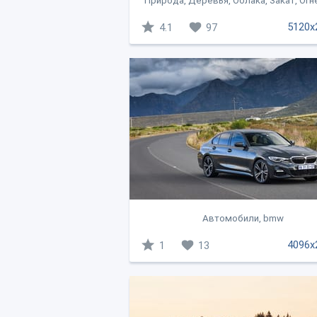
Природа, Деревья, Облака, Закат, Ог
5120x
4.1
97
Автомобили, bmw
4096x
1
13