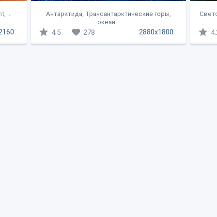
 ...
Антарктида, Трансантарктические горы,
Свето
океан...
2160
2880x1800
4.5
278
4.