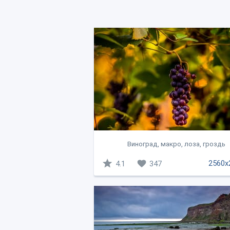
Виноград, макро, лоза, гроздь
2560x
4.1
347