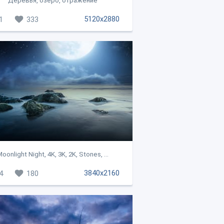
Деревья, озеро, отражение
5120x2880
1
333
oonlight Night, 4K, 3K, 2K, Stones, ...
3840x2160
4
180