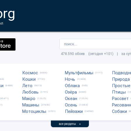
org
ол
478.590 обоев (сегодня +101) | за су
Космос
Мультфильмы
Подводн
(6006)
(1177)
Кошки
Ночь
Природа
684)
(7730)
(12408)
ки
Лето
Облака
Простые
(6488)
(9673)
(945)
Любовь
Озёра
Птицы
(1791)
(6989)
(1
Макро
Океан
Рассвет
(49471)
(12625)
(13539)
Машины
Осень
Рисован
1)
(37846)
(14464)
Мотоциклы
Пейзажи
Собаки
(3701)
(24590)
(
все разделы
▼