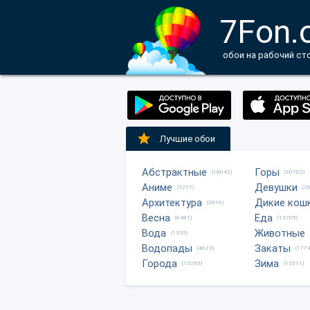
7Fon.
обои на рабочий ст
Лучшие обои
Абстрактные
Горы
(18042)
(20702)
Аниме
Девушки
(1217)
(2
Архитектура
Дикие кош
(2816)
Весна
Еда
(6481)
(13705)
Вода
Животные
(1335)
Водопады
Закаты
(4623)
(1774
Города
Зима
(15295)
(13511)