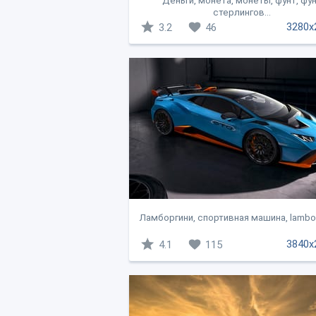
Деньги, монета, монеты, фунт, фу
стерлингов...
3280x
3.2
46
Ламборгини, спортивная машина, lamborg
3840x
4.1
115