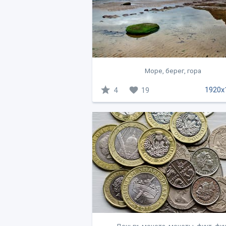
Море, берег, гора
1920x
4
19