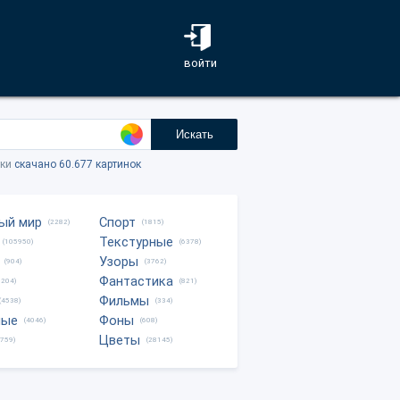
войти
Искать
тки
скачано 60.677 картинок
ый мир
Спорт
(2282)
(1815)
Текстурные
(105950)
(6378)
Узоры
(904)
(3762)
Фантастика
0204)
(821)
Фильмы
(4538)
(334)
ные
Фоны
(4046)
(608)
Цветы
8759)
(28145)