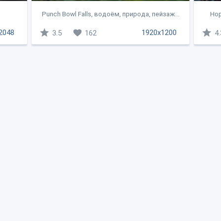
Punch Bowl Falls, водоём, природа, пейзаж...
Нор
2048
1920x1200
3.5
162
4.