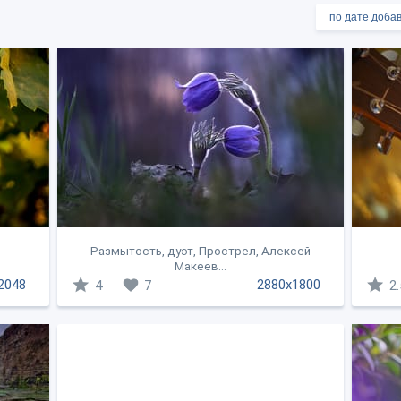
Размытость, дуэт, Прострел, Алексей
Макеев...
2048
2880x1800
4
7
2.