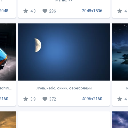
нт
Магнолия
2048
2048x1536
4.3
296
4.
hini...
Луна, небо, синий, серебряный
M
2160
4096x2160
3.9
372
4.