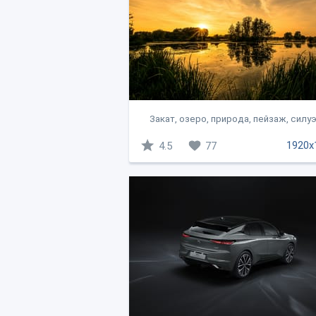
Закат, озеро, природа, пейзаж, силуэ
1920x
4.5
77