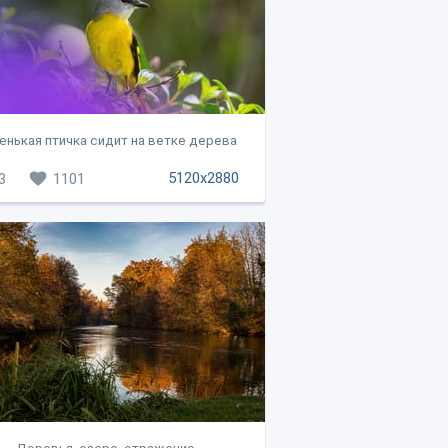
енькая птичка сидит на ветке дерева
5120x2880
3
1101