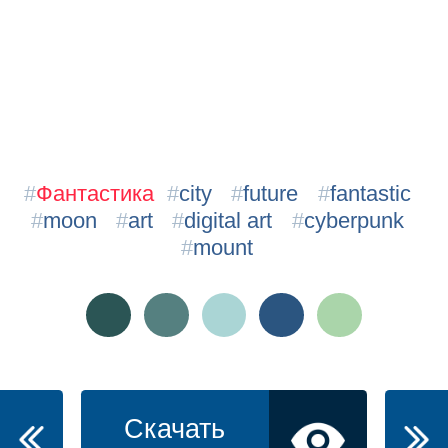
#
Фантастика
#
city
#
future
#
fantastic
#
moon
#
art
#
digital art
#
cyberpunk
#
mount
Скачать