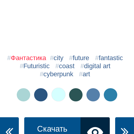
#
Фантастика
#
city
#
future
#
fantastic
#
Futuristic
#
coast
#
digital art
#
cyberpunk
#
art
Скачать