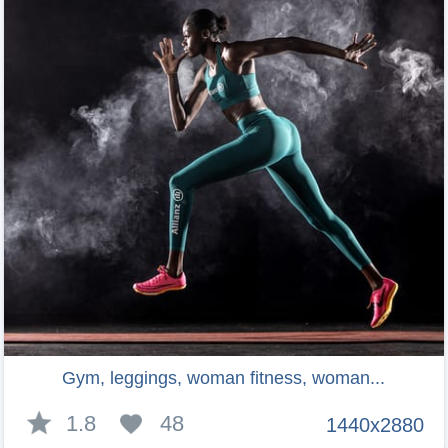
Gym, leggings, woman fitness, woman...
1.8
48
1440x2880