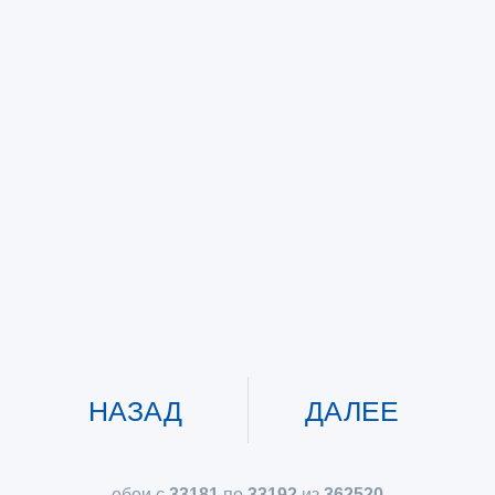
НАЗАД
ДАЛЕЕ
обои с
33181
по
33192
из
362520