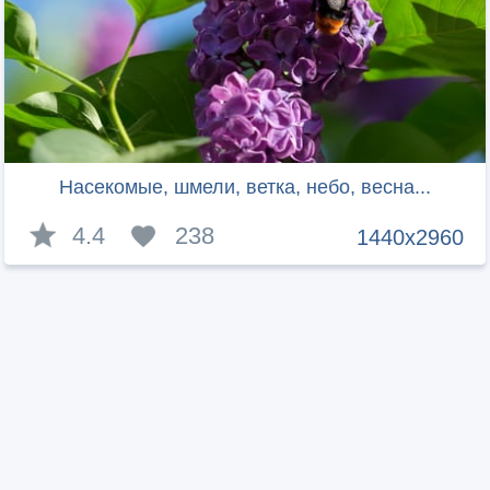
Насекомые, шмели, ветка, небо, весна...
4.4
238
1440x2960