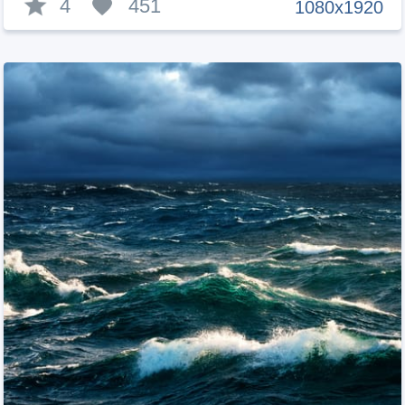
4
451
1080x1920