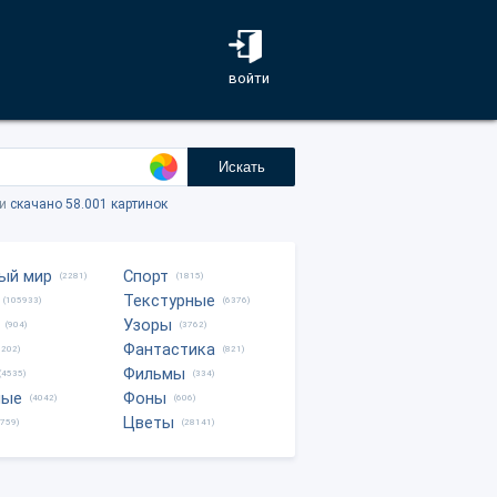
войти
Искать
ки
скачано 58.001 картинок
ый мир
Спорт
(2281)
(1815)
Текстурные
(105933)
(6376)
Узоры
(904)
(3762)
Фантастика
0202)
(821)
Фильмы
(4535)
(334)
ные
Фоны
(4042)
(606)
Цветы
8759)
(28141)