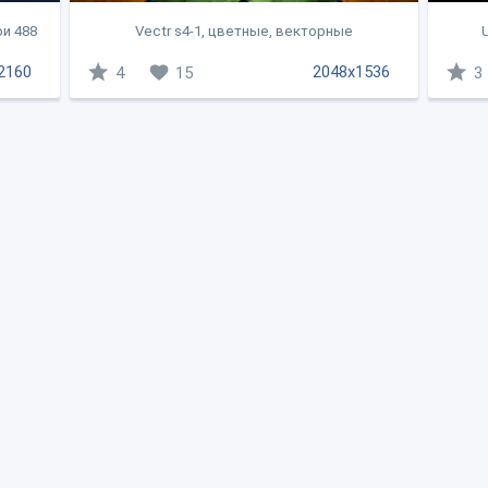
и 488
Vectr s4-1, цветные, векторные
U
2160
2048x1536
4
15
3