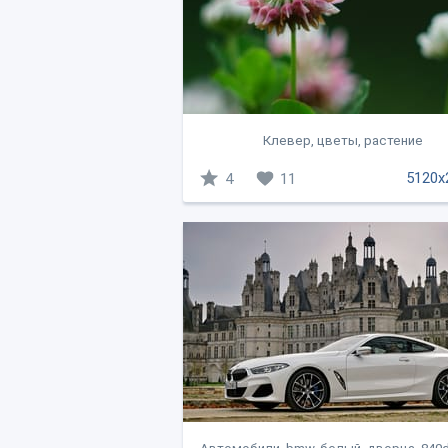
Клевер, цветы, растение
5120x
4
11