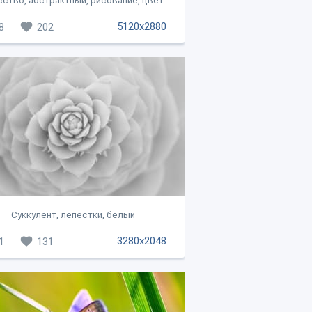
ство, абстрактный, рисование, цвет...
5120x2880
8
202
Суккулент, лепестки, белый
3280x2048
1
131