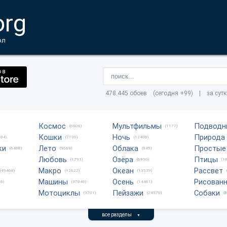
org
ол
478.445 обоев (сегодня +99) | за сут
Космос
Мультфильмы
Подводн
(6006)
(1177)
Кошки
Ночь
Природа
684)
(7730)
(12408)
ки
Лето
Облака
Простые
(6488)
(9669)
(945)
Любовь
Озёра
Птицы
(1791)
(6990)
(1
Макро
Океан
Рассвет
(49468)
(12622)
(13539)
Машины
Осень
Рисован
8)
(37846)
(14461)
Мотоциклы
Пейзажи
Собаки
(3701)
(24579)
(
все разделы
▼