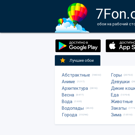
7Fon.
обои на рабочий ст
Лучшие обои
Абстрактные
Горы
(18032)
(20702)
Аниме
Девушки
(1217)
(2
Архитектура
Дикие кош
(2816)
Весна
Еда
(6477)
(13704)
Вода
Животные
(1335)
Водопады
Закаты
(4623)
(1773
Города
Зима
(15296)
(13510)