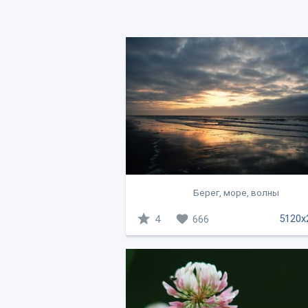
Берег, море, волны
5120x
4
666