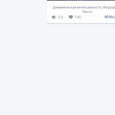
Динамическая интенсивность, Феррар
Писта...
4096x
3.3
135