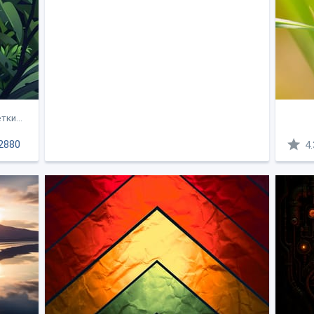
тки...
2880
4.