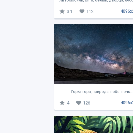
Автомобили, bmw, белый, дворца, 840d, 
4096x
3.1
112
Горы, гора, природа, небо, ночь...
4096x
4
126