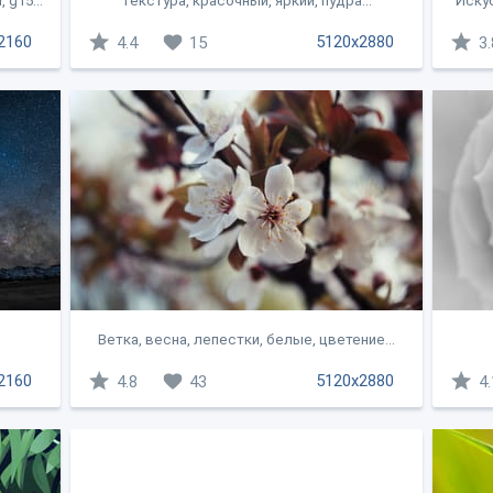
g15...
Текстура, красочный, яркий, пудра...
Искус
2160
5120x2880
4.4
15
3.
Ветка, весна, лепестки, белые, цветение...
2160
5120x2880
4.8
43
4.