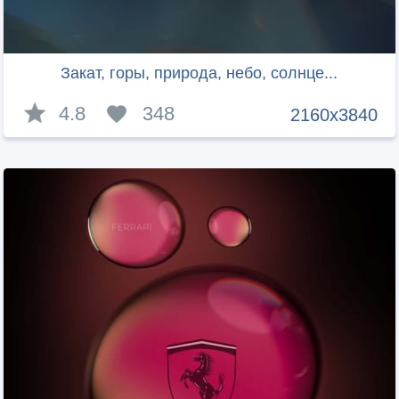
Закат, горы, природа, небо, солнце...
4.8
348
2160x3840