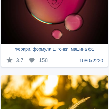
Ферари, формула 1, гонки, машина ф1
3.7
158
1080x2220