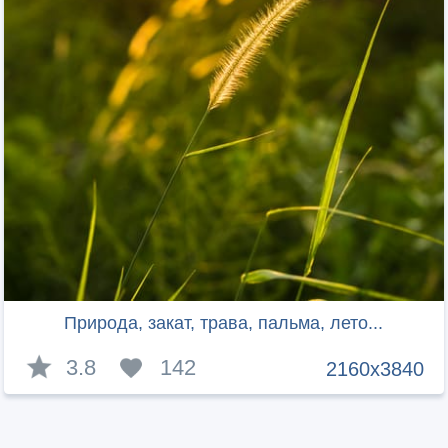
Природа, закат, трава, пальма, лето...
3.8
142
2160x3840