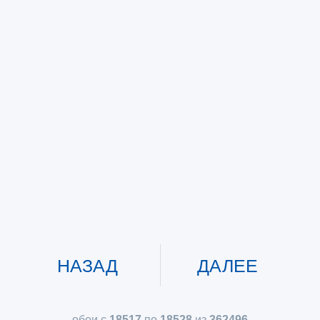
НАЗАД
ДАЛЕЕ
обои с
18517
по
18528
из
362496