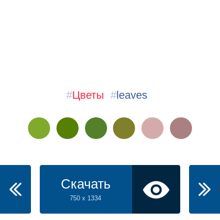
#
Цветы
#
leaves
Скачать
750 x 1334