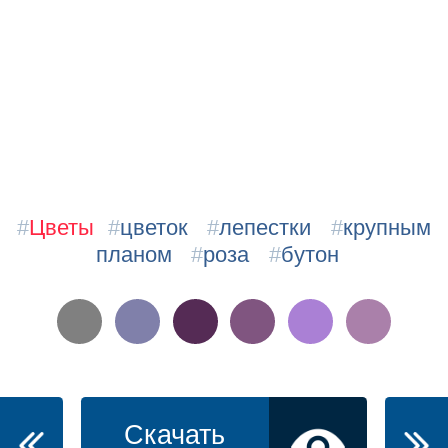
#
Цветы
#
цветок
#
лепестки
#
крупным
планом
#
роза
#
бутон
Скачать