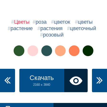
#
Цветы
#
роза
#
цветок
#
цветы
#
растение
#
растения
#
цветочный
#
розовый
Скачать
2160 x 3840