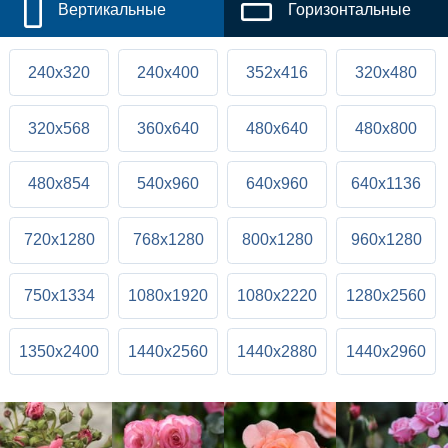
Вертикальные
Горизонтальные
240x320
240x400
352x416
320x480
320x568
360x640
480x640
480x800
480x854
540x960
640x960
640x1136
720x1280
768x1280
800x1280
960x1280
750x1334
1080x1920
1080x2220
1280x2560
1350x2400
1440x2560
1440x2880
1440x2960