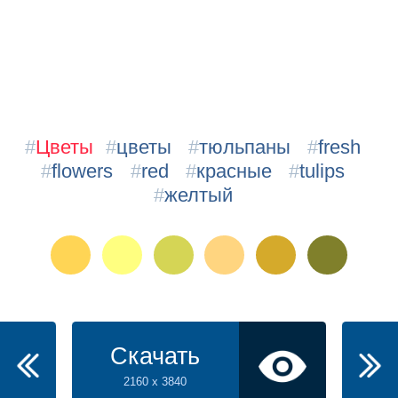
#
Цветы
#
цветы
#
тюльпаны
#
fresh
#
flowers
#
red
#
красные
#
tulips
#
желтый
Скачать
2160 x 3840