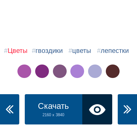
#
Цветы
#
гвоздики
#
цветы
#
лепестки
Скачать
2160 x 3840