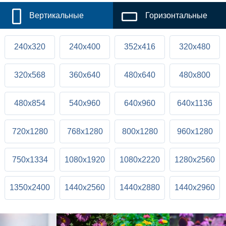
Вертикальные
Горизонтальные
240x320
240x400
352x416
320x480
320x568
360x640
480x640
480x800
480x854
540x960
640x960
640x1136
720x1280
768x1280
800x1280
960x1280
750x1334
1080x1920
1080x2220
1280x2560
1350x2400
1440x2560
1440x2880
1440x2960