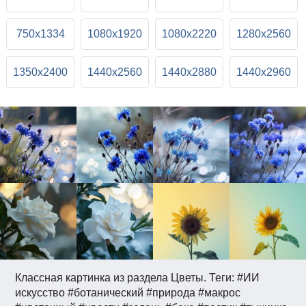
750x1334
1080x1920
1080x2220
1280x2560
1350x2400
1440x2560
1440x2880
1440x2960
Классная картинка из раздела Цветы. Теги: #ИИ
искусство #ботанический #природа #макрос