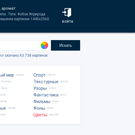
, аромат
еты. Теги: #обои #природа
решение картинки 1440x2560.
войти
Искать
тки
скачано 63.738 картинок
ый мир
Спорт
(2282)
(1815)
Текстурные
(105950)
(6378)
Узоры
(904)
(3762)
Фантастика
0204)
(821)
Фильмы
(4538)
(334)
ные
Фоны
(4046)
(608)
Цветы
8759)
(28145)