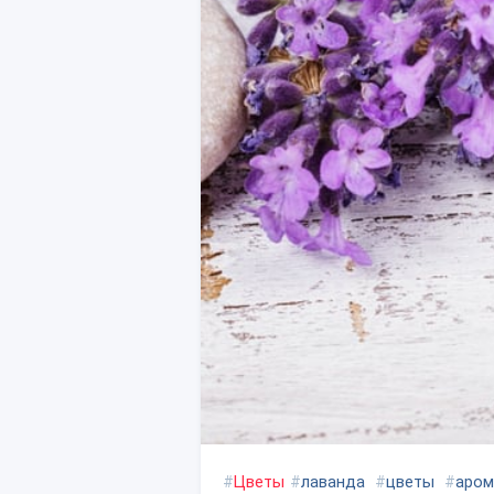
#
Цветы
#
лаванда
#
цветы
#
аром