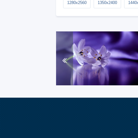
1280x2560
1350x2400
1440