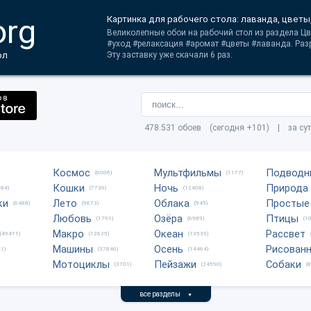
org
Картинка для рабочего стола: лаванда, цветы
Великолепные обои на рабочий стол из раздела Цв
#уход #релаксация #аромат #цветы #лаванда. Раз
ол
Эту заставку уже скачали 6 раз.
478.531 обоев (сегодня +101) | за су
Космос
Мультфильмы
Подводн
(6006)
(1177)
Кошки
Ночь
Природа
684)
(7730)
(12408)
ки
Лето
Облака
Простые
(6488)
(9673)
(945)
Любовь
Озёра
Птицы
(1791)
(6989)
(1
Макро
Океан
Рассвет
(49471)
(12625)
(13539)
Машины
Осень
Рисован
1)
(37846)
(14464)
Мотоциклы
Пейзажи
Собаки
(3701)
(24590)
(
все разделы
▼