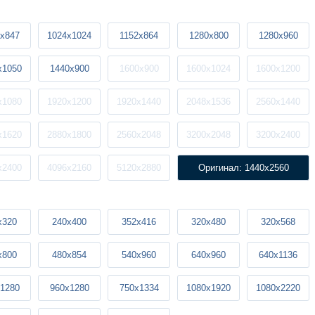
x847
1024x1024
1152x864
1280x800
1280x960
x1050
1440x900
1600x900
1600x1024
1600x1200
x1080
1920x1200
1920x1440
2048x1536
2560x1440
x1620
2880x1800
2560x2048
3200x2048
3200x2400
x2400
4096x2160
5120x2880
Оригинал: 1440x2560
x320
240x400
352x416
320x480
320x568
x800
480x854
540x960
640x960
640x1136
1280
960x1280
750x1334
1080x1920
1080x2220