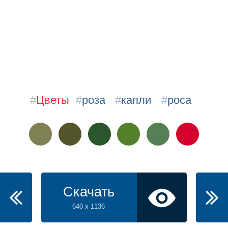
#
Цветы
#
роза
#
капли
#
роса
Скачать
640 x 1136