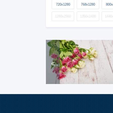
720x1280
768x1280
800x
1280x2560
1350x2400
1440