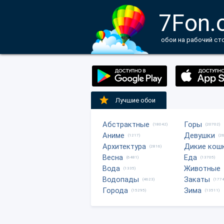
7Fon.
обои на рабочий ст
Лучшие обои
Абстрактные
Горы
(18042)
(20702)
Аниме
Девушки
(1217)
(2
Архитектура
Дикие кош
(2816)
Весна
Еда
(6481)
(13705)
Вода
Животные
(1335)
Водопады
Закаты
(4623)
(1774
Города
Зима
(15295)
(13511)