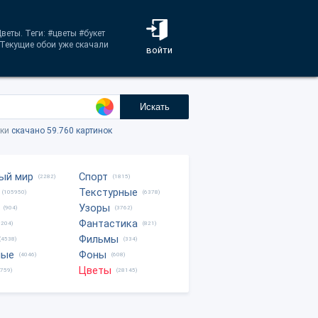
веты. Теги: #цветы #букет
 Текущие обои уже скачали
войти
Искать
тки
скачано 59.760 картинок
ый мир
Спорт
(2282)
(1815)
Текстурные
(105950)
(6378)
Узоры
(904)
(3762)
Фантастика
0204)
(821)
Фильмы
(4538)
(334)
ные
Фоны
(4046)
(608)
Цветы
8759)
(28145)