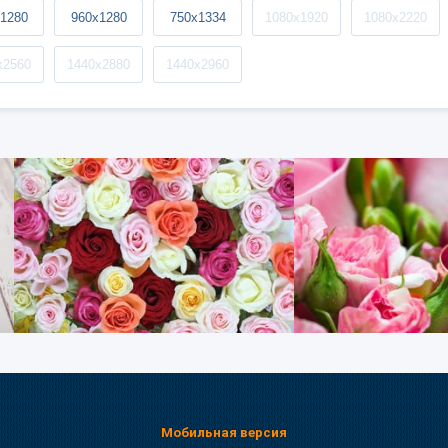
1280
960x1280
750x1334
1080x1920
1080x2220
x2560
1440x2880
1440x2960
Мобильная версия