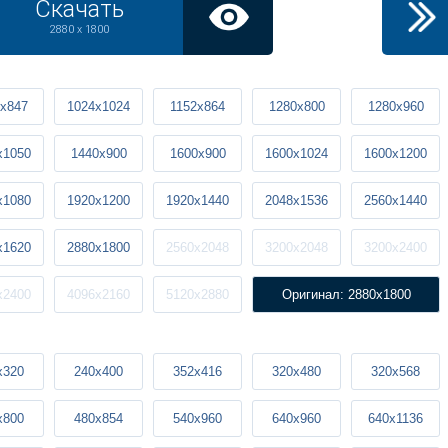
Скачать
2880 x 1800
x847
1024x1024
1152x864
1280x800
1280x960
x1050
1440x900
1600x900
1600x1024
1600x1200
x1080
1920x1200
1920x1440
2048x1536
2560x1440
x1620
2880x1800
2560x2048
3200x2048
3200x2400
x2400
4096x2160
5120x2880
Оригинал: 2880x1800
x320
240x400
352x416
320x480
320x568
x800
480x854
540x960
640x960
640x1136