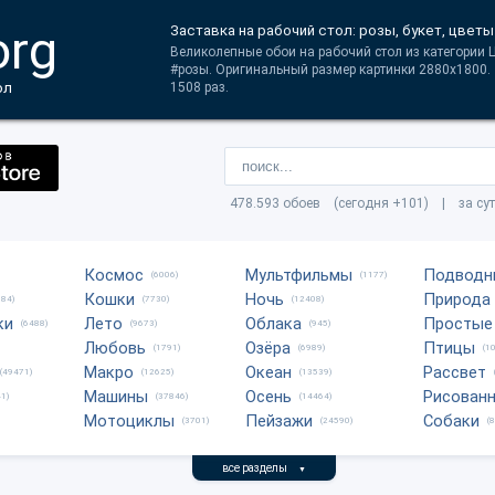
org
Заставка на рабочий стол: розы, букет, цветы
Великолепные обои на рабочий стол из категории Ц
#розы. Оригинальный размер картинки 2880x1800.
ол
1508 раз.
478.593 обоев (сегодня +101) | за су
Космос
Мультфильмы
Подводн
(6006)
(1177)
Кошки
Ночь
Природа
684)
(7730)
(12408)
ки
Лето
Облака
Простые
(6488)
(9673)
(945)
Любовь
Озёра
Птицы
(1791)
(6989)
(1
Макро
Океан
Рассвет
(49471)
(12625)
(13539)
Машины
Осень
Рисован
1)
(37846)
(14464)
Мотоциклы
Пейзажи
Собаки
(3701)
(24590)
(
все разделы
▼