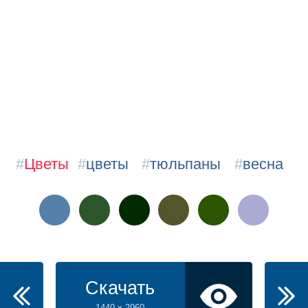
#
Цветы
#
цветы
#
тюльпаны
#
весна
Скачать
1440 x 2960